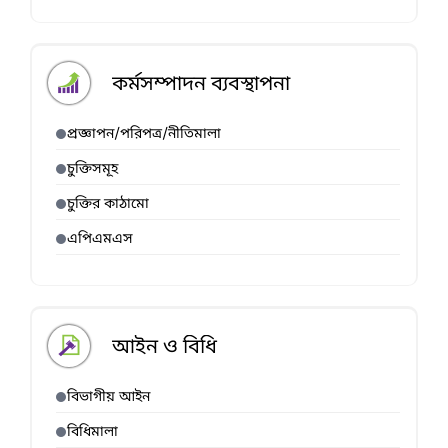
কর্মসম্পাদন ব্যবস্থাপনা
প্রজ্ঞাপন/পরিপত্র/নীতিমালা
চুক্তিসমূহ
চুক্তির কাঠামো
এপিএমএস
আইন ও বিধি
বিভাগীয় আইন
বিধিমালা