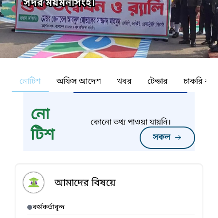
সদর ময়মনসিংহ।
নোটিশ
অফিস আদেশ
খবর
টেন্ডার
চাকরি কর্ন
নো
কোনো তথ্য পাওয়া যায়নি।
টিশ
সকল
আমাদের বিষয়ে
কর্মকর্তাবৃন্দ